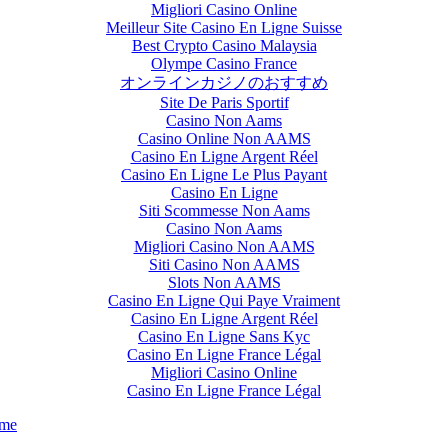
Migliori Casino Online
Meilleur Site Casino En Ligne Suisse
Best Crypto Casino Malaysia
Olympe Casino France
オンラインカジノのおすすめ
Site De Paris Sportif
Casino Non Aams
Casino Online Non AAMS
Casino En Ligne Argent Réel
Casino En Ligne Le Plus Payant
Casino En Ligne
Siti Scommesse Non Aams
Casino Non Aams
Migliori Casino Non AAMS
Siti Casino Non AAMS
Slots Non AAMS
Casino En Ligne Qui Paye Vraiment
Casino En Ligne Argent Réel
Casino En Ligne Sans Kyc
Casino En Ligne France Légal
Migliori Casino Online
Casino En Ligne France Légal
eme