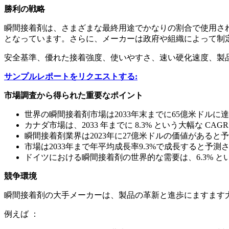
勝利の戦略
瞬間接着剤は、さまざまな最終用途でかなりの割合で使用され
となっています。さらに、メーカーは政府や組織によって制
安全基準、優れた接着強度、使いやすさ、速い硬化速度、製品
サンプルレポートをリクエストする:
市場調査から得られた重要なポイント
世界の瞬間接着剤市場は2033年末までに65億米ドルに
カナダ市場は、2033 年までに 8.3% という大幅な C
瞬間接着剤業界は2023年に27億米ドルの価値があると
市場は2033年まで年平均成長率9.3%で成長すると予測
ドイツにおける瞬間接着剤の世界的な需要は、6.3% と
競争環境
瞬間接着剤の大手メーカーは、製品の革新と進歩にますます
例えば ​​：