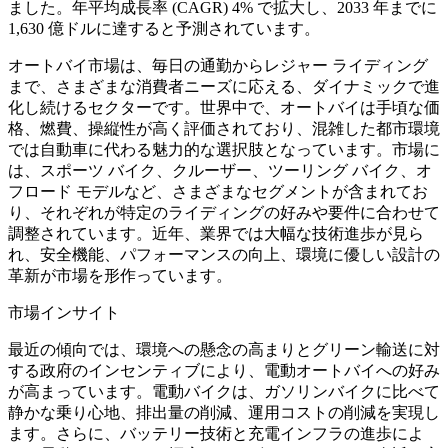
ました。年平均成長率 (CAGR) 4% で拡大し、2033 年までに
1,630 億ドルに達すると予測されています。
オートバイ市場は、毎日の通勤からレジャー ライディング
まで、さまざまな消費者ニーズに応える、ダイナミックで進
化し続けるセクターです。世界中で、オートバイは手頃な価
格、燃費、操縦性が高く評価されており、混雑した都市環境
では自動車に代わる魅力的な選択肢となっています。市場に
は、スポーツ バイク、クルーザー、ツーリング バイク、オ
フロード モデルなど、さまざまなセグメントが含まれてお
り、それぞれが特定のライディングの好みや要件に合わせて
調整されています。近年、業界では大幅な技術進歩が見ら
れ、安全機能、パフォーマンスの向上、環境に優しい設計の
革新が市場を形作っています。
市場インサイト
最近の傾向では、環境への懸念の高まりとグリーン輸送に対
する政府のインセンティブにより、電動オートバイへの好み
が高まっています。電動バイクは、ガソリンバイクに比べて
静かな乗り心地、排出量の削減、運用コストの削減を実現し
ます。さらに、バッテリー技術と充電インフラの進歩によ