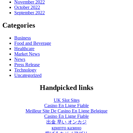
November 2022
October 2022
September 2022
Categories
Business
Food and Beverage
Healthcare
Market News
News
Press Release
Technology
Uncategorized
Handpicked links
UK Slot Sites
Casino En Ligne Fiable
Meilleur Site De Casino En Ligne Belgique
Casino En Ligne Fiable
出金 早い オンカジ
крипто казино