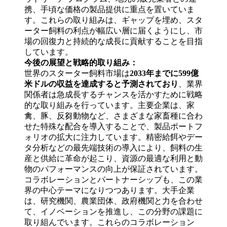
携、手頃な価格の製品提供に重点を置いていま
す。これらの取り組みは、ギャップを埋め、スタ
ーター飼料の利点が幅広い層に届くようにし、市
場の回復力と持続的な成長に貢献することを目指
しています。
今後の展望と戦略的取り組み：
世界のスターター飼料市場は
2033年までに599億
米ドルの収益を達成すると予測されており
、業界
関係者は急成長するチャンスを活かすために戦略
的な取り組みを行っています。主要企業は、家
禽、豚、反芻動物など、さまざまな家畜種に合わ
せた特殊な配合を導入することで、製品ポートフ
ォリオの拡大に注力しています。精密給餌やデー
タ分析などの最先端技術の導入により、飼料の生
産と供給に革命が起こり、資源の最適な利用と動
物のパフォーマンスの向上が保証されています。
コラボレーションとパートナーシップも、この業
界の中心テーマになりつつあります。大手企業
は、研究機関、農業団体、政府機関と力を合わせ
て、イノベーションを推進し、この分野の課題に
取り組んでいます。これらのコラボレーション