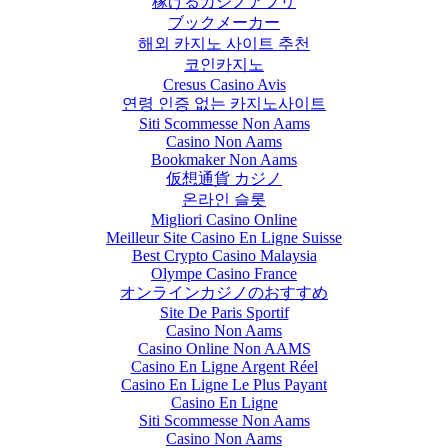
稼げるカジノアプリ
ブックメーカー
해외 카지노 사이트 추천
코인카지노
Cresus Casino Avis
연령 인증 없는 카지노사이트
Siti Scommesse Non Aams
Casino Non Aams
Bookmaker Non Aams
仮想通貨 カジノ
온라인 슬롯
Migliori Casino Online
Meilleur Site Casino En Ligne Suisse
Best Crypto Casino Malaysia
Olympe Casino France
オンラインカジノのおすすめ
Site De Paris Sportif
Casino Non Aams
Casino Online Non AAMS
Casino En Ligne Argent Réel
Casino En Ligne Le Plus Payant
Casino En Ligne
Siti Scommesse Non Aams
Casino Non Aams