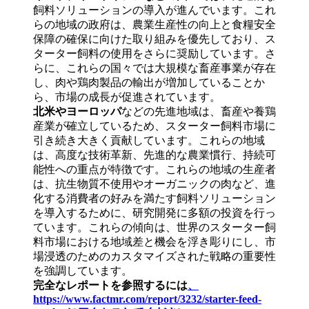
飼料ソリューションの導入が進んでいます。これ
らの地域の政府は、農業生産性の向上と食糧安全
保障の確保に向けた取り組みを優先しており、ス
ターター飼料の使用をさらに奨励しています。さ
らに、これらの国々では大規模な畜産事業が存在
し、肉や鶏肉製品の輸出が増加していることか
ら、市場の成長が促進されています。
北米やヨーロッパ
などの先進地域は、畜産や養鶏
産業が確立しているため、スターター飼料市場に
引き続き大きく貢献しています。これらの地域
は、高度な技術革新、先進的な農業慣行、持続可
能性への重点が特徴です。これらの地域の生産者
は、抗生物質不使用やオーガニックの肉など、進
化する消費者の好みを満たす飼料ソリューション
を導入するために、研究開発に多額の投資を行っ
ています。これらの傾向は、世界のスターター飼
料市場における地域差と機会を浮き彫りにし、市
場浸透のためのカスタマイズされた戦略の重要性
を強調しています。
完全なレポートを参照するには
、
https://www.factmr.com/report/3232/starter-feed-