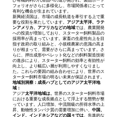
び有機飼料の代替品への道が開かれ、製品ポート
フォリオがさらに多様化し、市場関係者にとって
有利な機会が生まれています。
新興経済国は、市場の成長軌道を牽引する上で重
要な役割を果たしています。
アジア太平洋、ラテ
ンアメリカ、アフリカなどの地域
では、農業開発
への投資が増加しており、スターター飼料製品の
採用率が高まっています。家畜の生産性向上を目
指す政府の取り組みと、小規模農家の意識の高ま
りが相まって、需要がさらに高まっています。さ
らに、押出成形やペレット化などの飼料製造技術
の進歩により、スターター飼料の効率と有効性が
向上し、より幅広い層が利用しやすくなりまし
た。これらの要因の組み合わせにより、世界のス
ターター飼料市場の明るい未来が保証されます。
地域別洞察：成長ハブとしてのアジア太平洋地
域：
アジア
太平洋地域は、
世界のスターター飼料市場
における重要な成長拠点として浮上する態勢が整
っています。人口増加、中流階級の所得水準の上
昇、動物性タンパク質の需要増加に伴い、
中国、
インド、インドネシアなどの国々では
、先進的な