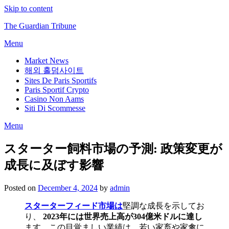
Skip to content
The Guardian Tribune
Menu
Market News
해외 홀덤사이트
Sites De Paris Sportifs
Paris Sportif Crypto
Casino Non Aams
Siti Di Scommesse
Menu
スターター飼料市場の予測: 政策変更が
成長に及ぼす影響
Posted on
December 4, 2024
by
admin
スターターフィード市場は
堅調な成長を示してお
り、
2023年には世界売上高が304億米ドルに達し
ます。この目覚ましい業績は、若い家畜や家禽に