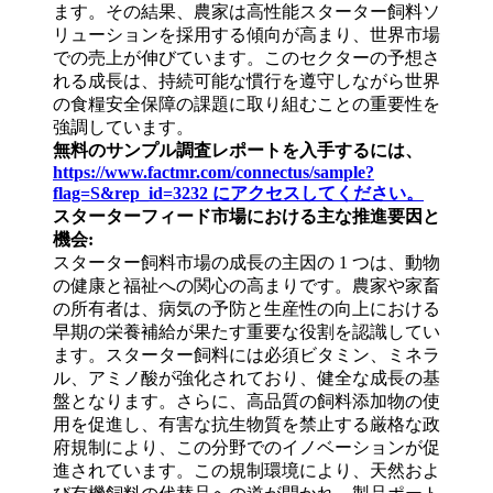
ます。その結果、農家は高性能スターター飼料ソ
リューションを採用する傾向が高まり、世界市場
での売上が伸びています。このセクターの予想さ
れる成長は、持続可能な慣行を遵守しながら世界
の食糧安全保障の課題に取り組むことの重要性を
強調しています。
無料のサンプル調査レポートを入手するには、
https://www.factmr.com/connectus/sample?
flag=S&rep_id=3232 にアクセスしてください。
スターターフィード市場における主な推進要因と
機会:
スターター飼料市場の成長の主因の 1 つは、動物
の健康と福祉への関心の高まりです。農家や家畜
の所有者は、病気の予防と生産性の向上における
早期の栄養補給が果たす重要な役割を認識してい
ます。スターター飼料には必須ビタミン、ミネラ
ル、アミノ酸が強化されており、健全な成長の基
盤となります。さらに、高品質の飼料添加物の使
用を促進し、有害な抗生物質を禁止する厳格な政
府規制により、この分野でのイノベーションが促
進されています。この規制環境により、天然およ