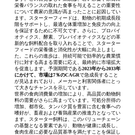
栄養バランスの取れた食事を与えることの重要性
について農家の意識が高まったことに起因してい
ます。スターターフィードは、動物の初期成長段
階をサポートし、最適な体重増加と免疫力の向上
を保証するために不可欠です。さらに、プロバイ
オティクス、酵素、プレバイオティクスなどの革
新的な飼料配合を取り入れることで、スターター
フィードの栄養価と消化性が大幅に向上しまし
た。これらの進歩は、持続可能で効率的な農業慣
行に対する高まる需要に応え、最終的に市場拡大
を促進します。予測期間である
2023年から2033年
にかけて、市場は7％のCAGR
で急成長すること
が見込まれており、メーカーと利害関係者にとっ
て大きなチャンスを示しています。
世界の食肉消費量の増加により、高品質の動物飼
料の需要がさらに高まっています。可処分所得の
増加、都市化、タンパク質を豊富に含む食事への
嗜好が、畜産および養鶏産業の推進力となってい
ます。スターター飼料は、このバリューチェーン
の基盤となる要素であり、動物が健康に成長し、
食肉生産に必要な品質基準を満たすことを保証し