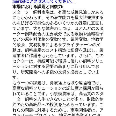
marketにアクセスしてください。
市場における課題と回復力:
スターター飼料市場は、有望な成長見通しがある
にもかかわらず、その潜在能力を最大限発揮する
のを妨げる可能性のあるいくつかの課題に直面し
ています。大きな障害の 1 つは、ほとんどのスタ
ーター飼料配合の主要成分である穀物や油糧種子
などの原材料価格の変動です。気候変動、地政学
的緊張、貿易制限によるサプライ チェーンの変
動は、飼料生産のコスト構造に影響を及ぼし、製
造業者に課題をもたらしています。さらに、この
セクターは、持続可能で環境に優しい飼料ソリュ
ーションに対する需要の高まりに取り組んでお
り、研究開発への多額の投資を必要としていま
す。
もう一つの課題は、発展途上地域や遠隔地では、
高度な飼料ソリューションの認知度と採用が限ら
れていることです。小規模農家は、高品質のスタ
ーター飼料を入手できないことが多く、財政的制
約のため高級品への投資をためらっています。こ
れらの問題に対処するために、市場関係者は、ア
ウトリーチ プログラム、地元の販売業者との連