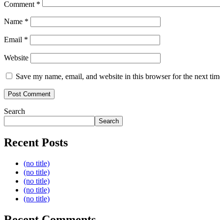
Comment
*
Name
*
Email
*
Website
Save my name, email, and website in this browser for the next ti
Search
Search
Recent Posts
(no title)
(no title)
(no title)
(no title)
(no title)
Recent Comments