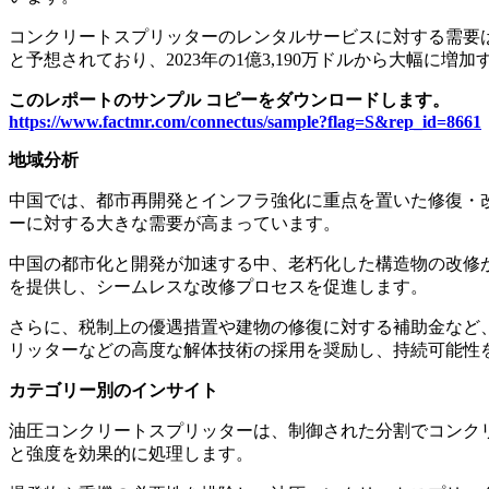
コンクリートスプリッターのレンタルサービスに対する需要は高
と予想されており、2023年の1億3,190万ドルから大幅に増
このレポートのサンプル コピーをダウンロードします。
https://www.factmr.com/connectus/sample?flag=S&rep_id=8661
地域分析
中国では、都市再開発とインフラ強化に重点を置いた修復・
ーに対する大きな需要が高まっています。
中国の都市化と開発が加速する中、老朽化した構造物の改修
を提供し、シームレスな改修プロセスを促進します。
さらに、税制上の優遇措置や建物の修復に対する補助金など
リッターなどの高度な解体技術の採用を奨励し、持続可能性
カテゴリー別のインサイト
油圧コンクリートスプリッターは、制御された分割でコンク
と強度を効果的に処理します。