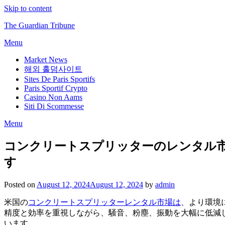
Skip to content
The Guardian Tribune
Menu
Market News
해외 홀덤사이트
Sites De Paris Sportifs
Paris Sportif Crypto
Casino Non Aams
Siti Di Scommesse
Menu
コンクリートスプリッターのレンタル市場は
す
Posted on
August 12, 2024
August 12, 2024
by
admin
米国の
コンクリートスプリッターレンタル市場は
、より環境
精度と効率を重視しながら、騒音、粉塵、振動を大幅に低減
います。